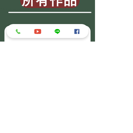
所有作品
​報價＆詢問
LINE帳號
名稱
電子信箱
電話
相關需求說明
送出