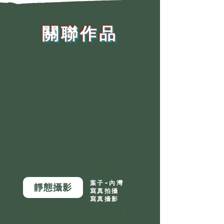
​關聯作品
葉子-內灣
靜態攝影
寫真拍攝
寫真攝影