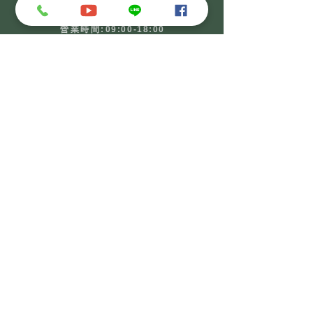
【竹市店】展業處
營業時段:週一至週五
​營業時間:
09:00-18:00
24hr專線:
0937-050839
新竹市東區南大路882號
【竹縣店】總部
營業時段:週一至週五
​營業時間:
09:00-18:00
門市電話:
03-5936000
24hr專線:
0937-050839
新竹縣橫山鄉(村)蔗蔀14鄰49號