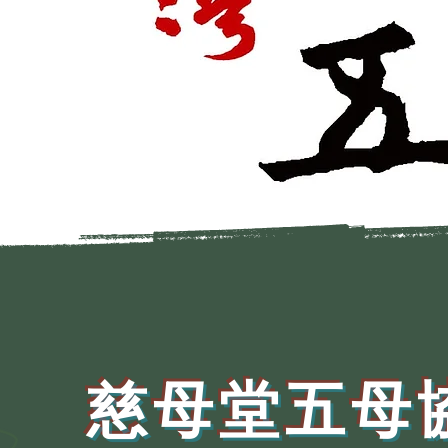
慈母堂五母