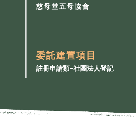
慈母堂五母協會
委託建置項目
​註冊申請類-社團法人登記