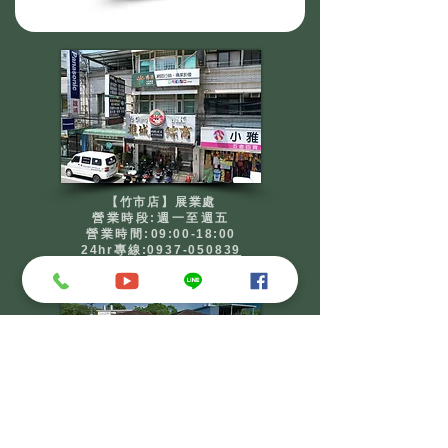
【竹市店】展業處
營業時段:週一至週五
​營業時間:
09:00-18:00
24hr專線:
0937-050839
新竹市東區南大路882號
【竹縣店】總部