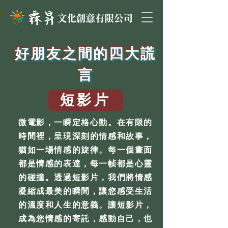
好朋友之間的四大謊
言
短影片
微電影，一瞬定格心動。在有限的
時間裡，呈現深刻的情感和故事，
猶如一場情感的旋律。每一個畫面
都是情感的表達，每一帧都是心靈
的碰撞。透過短影片，我們將情感
凝縮成最美的瞬間，讓您感受生活
的溫度和人生的意義。讓短影片，
成為您情感的寄託，感動自己，也