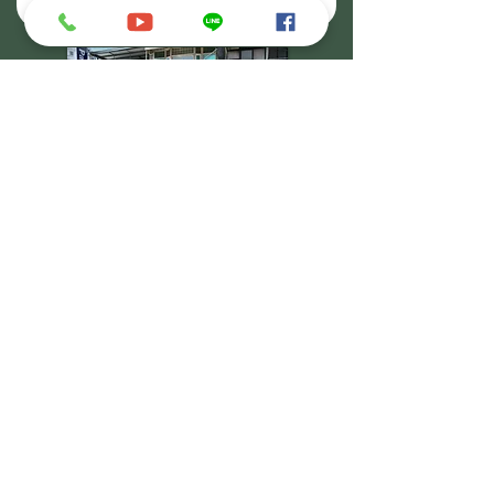
【竹市店】展業處
營業時段:週一至週五
​營業時間:
09:00-18:00
24hr專線:
0937-050839
新竹市東區南大路882號
【竹縣店】總部