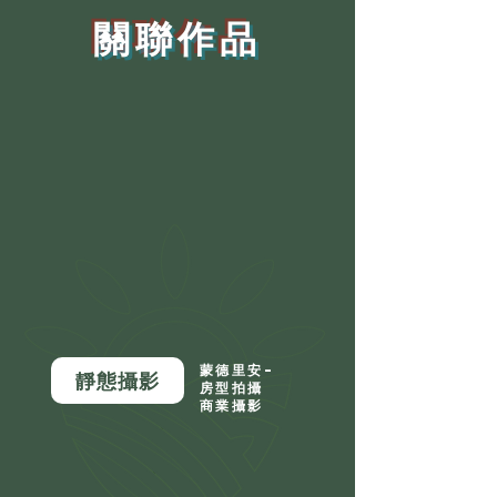
​關聯作品
蒙德里安-
靜態攝影
房型拍攝
商業攝影