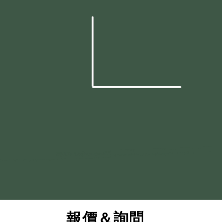
​報價＆詢問