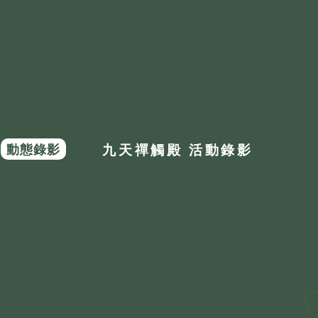
動態錄影
九天禪觸殿 活動錄影