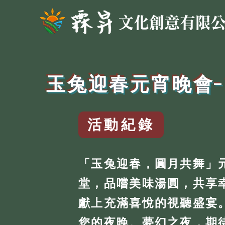
玉兔迎春元宵晚會
活動紀錄
「玉兔迎春，圓月共舞」
堂，品嚐美味湯圓，共享
獻上充滿喜悅的視聽盛宴
您的夜晚。夢幻之夜，期