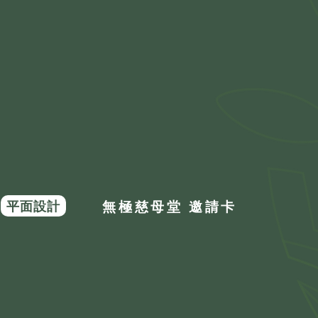
平面設計
無極慈母堂 邀請卡