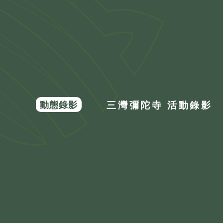
動態錄影
三灣彌陀寺 活動錄影