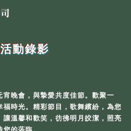
-活動錄影
元宵晚會，與摯愛共度佳節。歡聚一
幸福時光。精彩節目，歌舞繽紛，為您
。讓溫馨和歡笑，彷彿明月皎潔，照亮
待您的蒞臨。