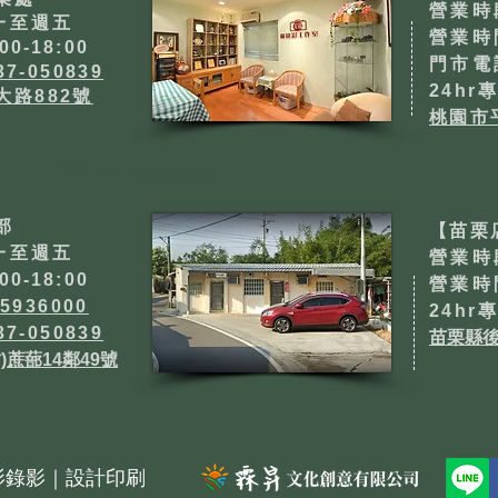
營業時
一至週五
​營業時
00-18:00
門市電
37-050839
24hr
大路882號
桃園市
部
【苗栗
一至週五
營業時
00-18:00
​營業時
-5936000
24hr
37-050839
苗栗縣後
)蔗蔀14鄰49號
影錄影｜設計印刷