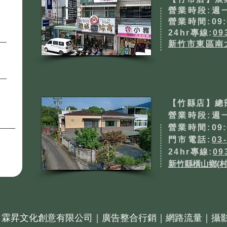
營業時段:週
​營業時間:
09:
24hr專線:
09
新竹市東區南
【竹縣店】總
營業時段:週
​營業時間:
09:
門市電話:
03
24hr專線:
09
新竹縣橫山鄉(村
霖昇文化創意有限公司｜廣告整合行銷｜網路流量｜攝