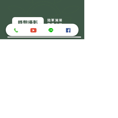
陸軍湳湖
靜態攝影
防爆小組
商業攝影
所有作品
​報價＆詢問
LINE帳號
名稱
電子信箱
電話