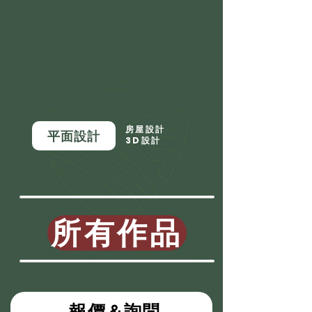
房屋設計
平面設計
3D設計
所有作品
​報價＆詢問