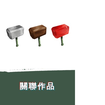
​關聯作品