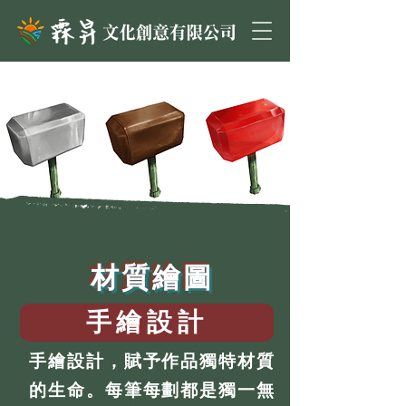
材質繪圖
手繪設計
手繪設計，賦予作品獨特材質
的生命。每筆每劃都是獨一無