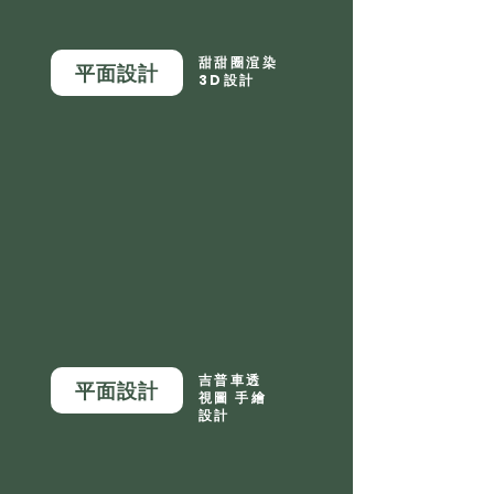
甜甜圈渲染
平面設計
3D設計
吉普車透
平面設計
視圖 手繪
設計