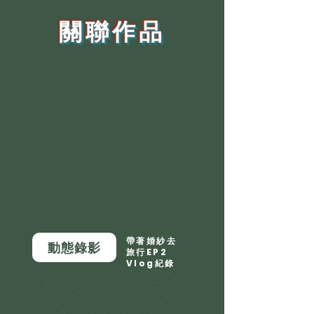
​關聯作品
帶著婚紗去
動態錄影
旅行EP2
Vlog紀錄