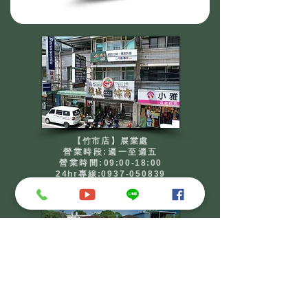
【竹市店】展業處
營業時段:週一至週五
​營業時間:
09:00-18:00
24hr專線:
0937-050839
新竹市東區南大路882號
【竹縣店】總部