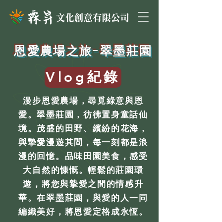
恩愛農場之旅-翠墨莊園
Vlog紀錄
漫步恩愛農場，尋覓綠意與恩
愛。翠墨莊園，彷彿置身童話仙
境。茂盛的田野、繽紛的花海，
與摯愛漫遊其間，每一刻都是浪
漫的回憶。品味田園美食，感受
大自然的慷慨。輕鬆的莊園環
遊，將您與摯愛之間的情感升
華。在翠墨莊園，與愛的人一同
編織美好，將恩愛定格成永恆。