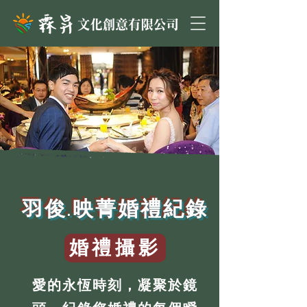
羽俊.映菁婚禮紀錄
婚禮攝影
愛的永恆時刻，凝聚於鏡