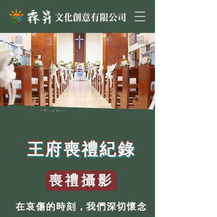
王府喪禮紀錄
喪禮攝影
在哀傷的時刻，我們深切懷念